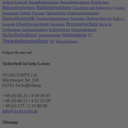
Achtung Kontrolle
Baustellenabsicherung
Baustellenbewachung
Begleitschutz
Bühnenbewachung
Bühnenbegleitung
Chauffeur und Fahrservice
Corona
Testzentrum
Detektei
Doormen
Dreharbeiten
Einlassbeschränkungen
Einlasskontrolle
Hostess-Service
Kabel 1
Empfangsdienstleistung
Hochzeiten
Personenschutz
Objektbewachung
Kontrolle
Pandemie
Revier &
Streifendienst
Sachkundeprüfung
Schließdienst
Schutzmaßnahmen
Sicherheitsdienst
Streifendienst
Sicherheitskräfte
TV
Veranstaltungsschutz
VIP
Weiterbildung
Folgen Sie uns auf
Sicherheit ist
kein
Luxus
SV-SECURITY e.K.
Würzburger Str. 150
63743
Aschaffenburg
+49 (0) 60 21 / 4 49 96 87
+49 (0) 60 21 / 4 51 03 99
+49 (0) 177 / 2 10 88 88
info@sv-security.de
Sitemap