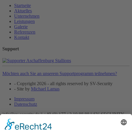
Startseite
Aktuelles
Unternehmen
Leistungen
Galerie
Referenzen
Kontakt
Support
Möchten auch Sie an unserem Supportprogramm teilnehmen?
- Copyright 2026 - all rights reserved by SV-Security
- Site by
Michael Lamas
Impressum
Datenschutz
info@sv-security.de ||
+49 (0) 177 / 2 10 88 88 ||
SV-SECURITY
Startseite
Aktuelles