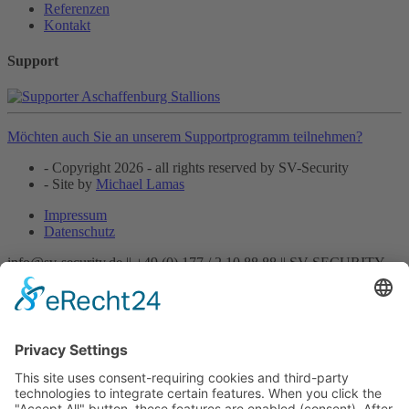
Referenzen
Kontakt
Support
Möchten auch Sie an unserem Supportprogramm teilnehmen?
- Copyright 2026 - all rights reserved by SV-Security
- Site by
Michael Lamas
Impressum
Datenschutz
info@sv-security.de ||
+49 (0) 177 / 2 10 88 88 ||
SV-SECURITY
Startseite
Aktuelles
Unternehmen
Mitarbeiter
Leistungen
Chauffeur/Fahrservice
Detektei
Doormen