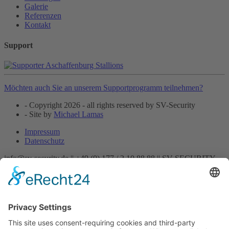
Galerie
Referenzen
Kontakt
Support
Möchten auch Sie an unserem Supportprogramm teilnehmen?
- Copyright 2026 - all rights reserved by SV-Security
- Site by
Michael Lamas
Impressum
Datenschutz
info@sv-security.de ||
+49 (0) 177 / 2 10 88 88 ||
SV-SECURITY
Startseite
Aktuelles
Unternehmen
Mitarbeiter
Leistungen
Chauffeur/Fahrservice