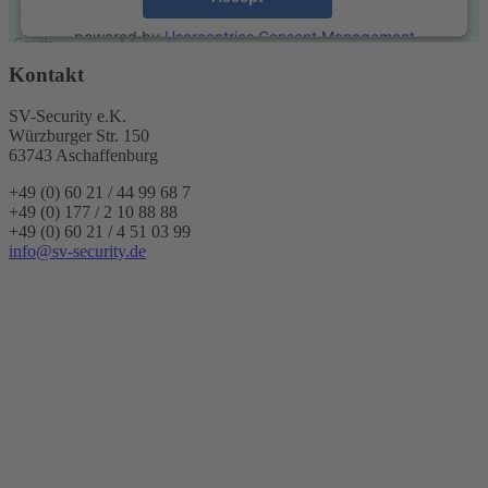
powered by
Usercentrics Consent Management
Platform
&
eRecht24
Kontakt
SV-Security e.K.
Würzburger Str. 150
63743 Aschaffenburg
+49 (0) 60 21 / 44 99 68 7
+49 (0) 177 / 2 10 88 88
+49 (0) 60 21 / 4 51 03 99
info@sv-security.de
Name *
E-Mail *
Telefon