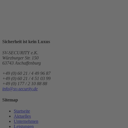
meiner Anfrage elektronisch erhoben und gespeichert werden.
Hinweis: Sie können Ihre Einwilligung jederzeit für die Zukunft per
E-Mail an die im Impressum genannte E-Mail Adresse widerrufen.
Bitte
lasse
dieses
Feld
Sicherheit ist
kein
Luxus
leer.
SV-SECURITY e.K.
Würzburger Str. 150
63743
Aschaffenburg
+49 (0) 60 21 / 4 49 96 87
+49 (0) 60 21 / 4 51 03 99
+49 (0) 177 / 2 10 88 88
info@sv-security.de
Sitemap
Startseite
Aktuelles
Unternehmen
Leistungen