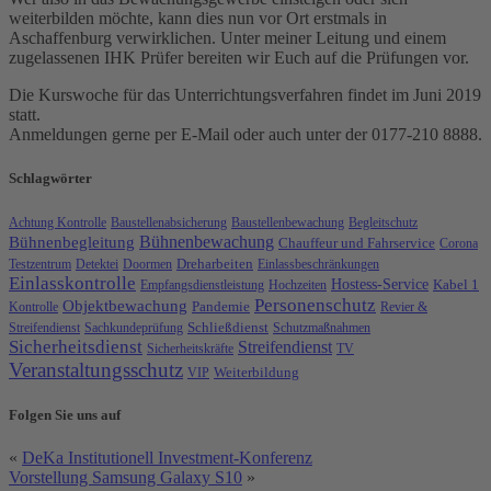
weiterbilden möchte, kann dies nun vor Ort erstmals in
Aschaffenburg verwirklichen. Unter meiner Leitung und einem
zugelassenen IHK Prüfer bereiten wir Euch auf die Prüfungen vor.
Die Kurswoche für das Unterrichtungsverfahren findet im Juni 2019
statt.
Anmeldungen gerne per E-Mail oder auch unter der 0177-210 8888.
Schlagwörter
Achtung Kontrolle
Baustellenabsicherung
Baustellenbewachung
Begleitschutz
Bühnenbewachung
Bühnenbegleitung
Chauffeur und Fahrservice
Corona
Testzentrum
Detektei
Doormen
Dreharbeiten
Einlassbeschränkungen
Einlasskontrolle
Hostess-Service
Kabel 1
Empfangsdienstleistung
Hochzeiten
Personenschutz
Objektbewachung
Kontrolle
Pandemie
Revier &
Streifendienst
Sachkundeprüfung
Schließdienst
Schutzmaßnahmen
Sicherheitsdienst
Streifendienst
Sicherheitskräfte
TV
Veranstaltungsschutz
VIP
Weiterbildung
Folgen Sie uns auf
«
DeKa Institutionell Investment-Konferenz
Vorstellung Samsung Galaxy S10
»