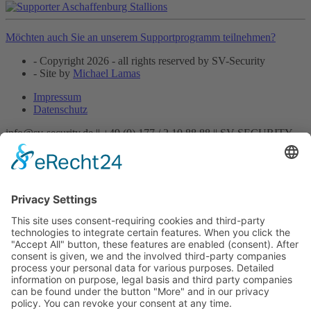
Möchten auch Sie an unserem Supportprogramm teilnehmen?
- Copyright 2026 - all rights reserved by SV-Security
- Site by
Michael Lamas
Impressum
Datenschutz
info@sv-security.de ||
+49 (0) 177 / 2 10 88 88 ||
SV-SECURITY
Startseite
Aktuelles
Unternehmen
Mitarbeiter
Leistungen
Chauffeur/Fahrservice
Detektei
Doormen
Gastronomieschutz
Geld & Werttransportbegleitung
Hostess-Service
Messeservice
Objektbewachung