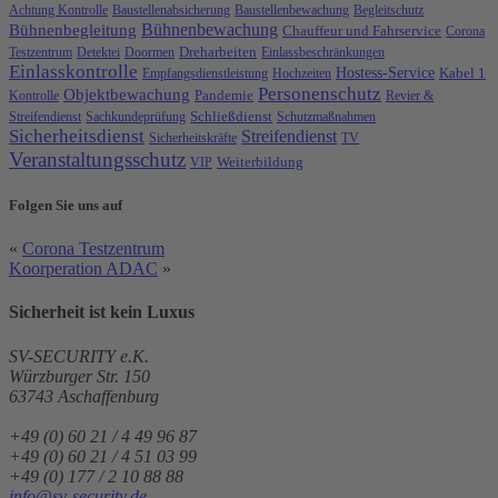
Achtung Kontrolle
Baustellenabsicherung
Baustellenbewachung
Begleitschutz
Bühnenbewachung
Bühnenbegleitung
Chauffeur und Fahrservice
Corona
Testzentrum
Detektei
Doormen
Dreharbeiten
Einlassbeschränkungen
Einlasskontrolle
Hostess-Service
Kabel 1
Empfangsdienstleistung
Hochzeiten
Personenschutz
Objektbewachung
Kontrolle
Pandemie
Revier &
Streifendienst
Sachkundeprüfung
Schließdienst
Schutzmaßnahmen
Sicherheitsdienst
Streifendienst
Sicherheitskräfte
TV
Veranstaltungsschutz
VIP
Weiterbildung
Folgen Sie uns auf
«
Corona Testzentrum
Koorperation ADAC
»
Sicherheit ist
kein
Luxus
SV-SECURITY e.K.
Würzburger Str. 150
63743
Aschaffenburg
+49 (0) 60 21 / 4 49 96 87
+49 (0) 60 21 / 4 51 03 99
+49 (0) 177 / 2 10 88 88
info@sv-security.de