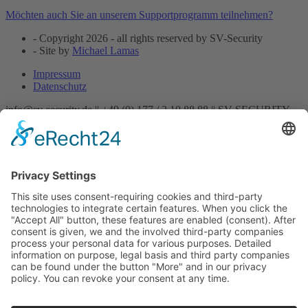
Möchten auch Sie an unserem Supportprogramm teilnehmen?
- Copyright 2026 - all rights reserved by SV-Security
- Site by
Michael Lamas
Impressum
Datenschutz
info@sv-security.de ||
+49 (0) 177 / 2 10 88 88 ||
SV-SECURITY
Startseite
Aktuelles
Unternehmen
Mitarbeiter
Leistungen
Chauffeur/Fahrservice
Detektei
Doormen
Gastronomieschutz
Geld & Werttransportbegleitung
Hostess-Service
Messeservice
Objektbewachung
Personenschutz
Revier & Streifendienst