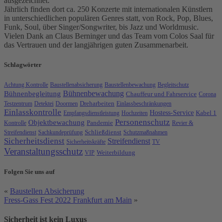
ausgezeichnet.
Jährlich finden dort ca. 250 Konzerte mit internationalen Künstlern
in unterschiedlichen populären Genres statt, von Rock, Pop, Blues,
Funk, Soul, über Singer/Songwriter, bis Jazz und Worldmusic.
Vielen Dank an Claus Berninger und das Team vom Colos Saal für
das Vertrauen und der langjährigen guten Zusammenarbeit.
Schlagwörter
Achtung Kontrolle
Baustellenabsicherung
Baustellenbewachung
Begleitschutz
Bühnenbewachung
Bühnenbegleitung
Chauffeur und Fahrservice
Corona
Testzentrum
Detektei
Doormen
Dreharbeiten
Einlassbeschränkungen
Einlasskontrolle
Hostess-Service
Kabel 1
Empfangsdienstleistung
Hochzeiten
Personenschutz
Objektbewachung
Kontrolle
Pandemie
Revier &
Streifendienst
Sachkundeprüfung
Schließdienst
Schutzmaßnahmen
Sicherheitsdienst
Streifendienst
Sicherheitskräfte
TV
Veranstaltungsschutz
VIP
Weiterbildung
Folgen Sie uns auf
«
Baustellen Absicherung
Fress-Gass Fest 2022 Frankfurt am Main
»
Sicherheit ist
kein
Luxus